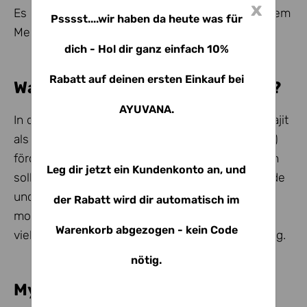
x
Es gibt keine Garantie dafür, dass Shilajit bei jedem
Psssst....wir haben da heute was für
Menschen den Testosteronspiegel erhöht.
dich - Hol dir ganz einfach 10%
Rabatt auf deinen ersten Einkauf bei
Was sagt die Ayurveda-Tradition?
AYUVANA.
In den klassischen Ayurveda-Schriften wird Shilajit
als Substanz beschrieben, die Lebenskraft (Ojas)
fördern und Körper sowie Geist in Balance halten
Leg dir jetzt ein Kundenkonto an, und
soll. Die Texte sprechen Shilajit oft eine stärkende
und ausgleichende Rolle zu - weniger in der
der Rabatt wird dir automatisch im
modernen Sprache von „Hormonen“, sondern
Warenkorb abgezogen - kein Code
vielmehr in einem ganzheitlichen Zusammenhang.
nötig.
Mythen vs. Realität