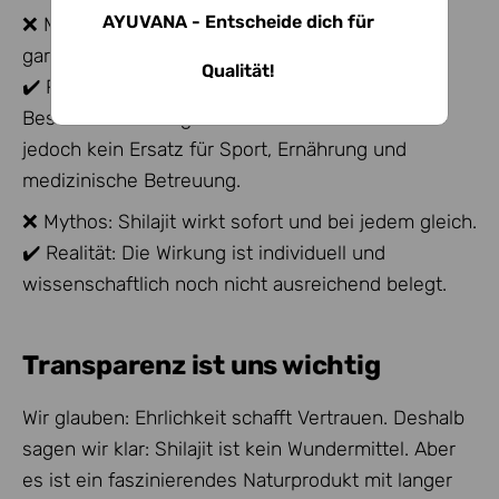
AYUVANA - Entscheide dich für
❌ Mythos: Shilajit ist ein Wundermittel, das
garantiert Testosteron steigert.
Qualität!
✔️ Realität: Shilajit kann ein interessanter
Bestandteil eines gesunden Lebensstils sein -
jedoch kein Ersatz für Sport, Ernährung und
medizinische Betreuung.
❌ Mythos: Shilajit wirkt sofort und bei jedem gleich.
✔️ Realität: Die Wirkung ist individuell und
wissenschaftlich noch nicht ausreichend belegt.
Transparenz ist uns wichtig
Wir glauben: Ehrlichkeit schafft Vertrauen. Deshalb
sagen wir klar: Shilajit ist kein Wundermittel. Aber
es ist ein faszinierendes Naturprodukt mit langer