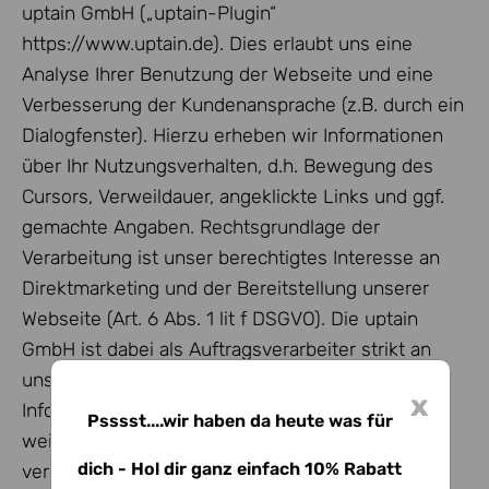
uptain GmbH („uptain-Plugin“
https://www.uptain.de). Dies erlaubt uns eine
Analyse Ihrer Benutzung der Webseite und eine
Verbesserung der Kundenansprache (z.B. durch ein
Dialogfenster). Hierzu erheben wir Informationen
über Ihr Nutzungsverhalten, d.h. Bewegung des
Cursors, Verweildauer, angeklickte Links und ggf.
gemachte Angaben. Rechtsgrundlage der
Verarbeitung ist unser berechtigtes Interesse an
Direktmarketing und der Bereitstellung unserer
Webseite (Art. 6 Abs. 1 lit f DSGVO). Die uptain
GmbH ist dabei als Auftragsverarbeiter strikt an
unsere Weisungen gebunden. Die erhobenen
x
Informationen werden nicht an Dritte
Psssst....wir haben da heute was für
weitergegeben, außer wir sind dazu gesetzlich
dich - Hol dir ganz einfach 10% Rabatt
verpflichtet. Soweit die vom uptain-Plugin