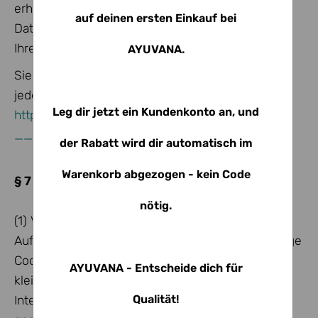
erhobenen Informationen personenbezogene
auf deinen ersten Einkauf bei
Daten enthalten, werden diese unmittelbar nach
Ihrem Besuch unserer Webseite gelöscht.
AYUVANA.
Sie können den Einsatz des uptain-Plugins
jederzeit über folgenden Link deaktivieren:
Leg dir jetzt ein Kundenkonto an, und
https://ayuvana.de/datenschutz?
__up_tracking_unsubscribe
der Rabatt wird dir automatisch im
Warenkorb abgezogen - kein Code
§ 7 Informationen über Cookies
nötig.
(1) Verarbeitungszweck
Auf dieser Webseite werden technisch notwendige
Cookies eingesetzt. Es handelt sich dabei um
AYUVANA - Entscheide dich für
kleine Textdateien, die im bzw. von Ihrem
Qualität!
Internetbrowser auf Ihrem Computersystem